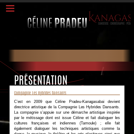
PRÉSENTATION
Compagnie Les Hybrides Dansants
C’est en 2009 que Céline Pradeu-Kanagasabai devient
directrice artistique de la Compagnie Les Hybrides Dansants.
La compagnie s’appuie sur une démarche artistique inspirée
par le métissage dont est issue Céline et fait dialoguer les
cultures françaises et indiennes (Tamoule) ; elle fait
également dialoguer les techniques artistiques comme la
danse, la musique, le théâtre et les arts plastiques ainsi que