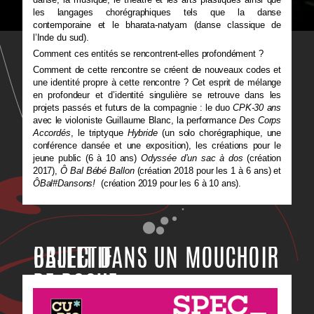
les langages chorégraphiques tels que la danse
contemporaine et le bharata-natyam (danse classique de
l’Inde du sud).
Comment ces entités se rencontrent-elles profondément ?
Comment de cette rencontre se créent de nouveaux codes et
une identité propre à cette rencontre ? Cet esprit de mélange
en profondeur et d’identité singulière se retrouve dans les
projets passés et futurs de la compagnie : le duo
CPK-30 ans
avec le violoniste Guillaume Blanc, la performance
Des Corps
Accordés
, le triptyque
Hybride
(un solo chorégraphique, une
conférence dansée et une exposition), les créations pour le
jeune public (6 à 10 ans)
Odyssée d’un sac à dos
(création
2017),
Ô Bal Bébé Ballon
(création 2018 pour les 1 à 6 ans) et
ÔBal#Dansons!
(création 2019 pour les 6 à 10 ans).
BALLET DANS UN MOUCHOIR
OBJECTIF
DE POCHE