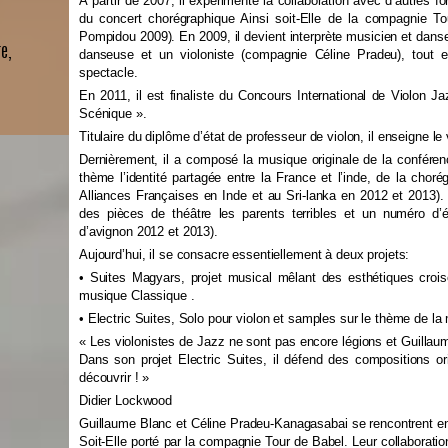
À partir de 2007, il expérimente la collaboration avec d’autres fo
du concert chorégraphique Ainsi soit-Elle de la compagnie To
Pompidou 2009). En 2009, il devient interprète musicien et dan
re,
danseuse et un violoniste (compagnie Céline Pradeu), tout 
spectacle.
En 2011, il est finaliste du Concours International de Violon J
Scénique ».
Titulaire du diplôme d’état de professeur de violon, il enseigne l
Dernièrement, il a composé la musique originale de la confére
thème l’identité partagée entre la France et l’inde, de la cho
Alliances Françaises en Inde et au Sri-lanka en 2012 et 2013
des pièces de théâtre les parents terribles et un numéro d’é
d’avignon 2012 et 2013).
Aujourd’hui, il se consacre essentiellement à deux projets:
• Suites Magyars, projet musical mêlant des esthétiques croisé
musique Classique .
• Electric Suites, Solo pour violon et samples sur le thème de la
« Les violonistes de Jazz ne sont pas encore légions et Guillaum
Dans son projet Electric Suites, il défend des compositions ori
découvrir ! »
Didier Lockwood
Guillaume Blanc et Céline Pradeu-Kanagasabai se rencontrent en
Soit-Elle porté par la compagnie Tour de Babel. Leur collaboration