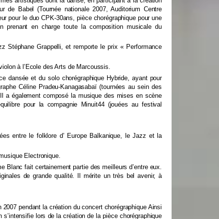
rmes artistiques dont la danse, en participant à la création
ur de Babel (Tournée nationale 2007, Auditorium Centre
seur pour le duo CPK-30ans, pièce chorégraphique pour une
en prenant en charge toute la composition musicale du
azz Stéphane Grappelli, et remporte le prix « Performance
e violon à l’Ecole des Arts de Marcoussis.
nce dansée et du solo chorégraphique Hybride, ayant pour
régraphe Céline Pradeu-Kanagasabaï (tournées au sein des
). Il a également composé la musique des mises en scène
quilibre pour la compagnie Minuit44 (jouées au festival
es entre le folklore d’ Europe Balkanique, le Jazz et la
 musique Electronique.
e Blanc fait certainement partie des meilleurs d’entre eux.
ginales de grande qualité. Il mérite un très bel avenir, à
 2007 pendant la création du concert chorégraphique Ainsi
 s’intensifie lors de la création de la pièce chorégraphique