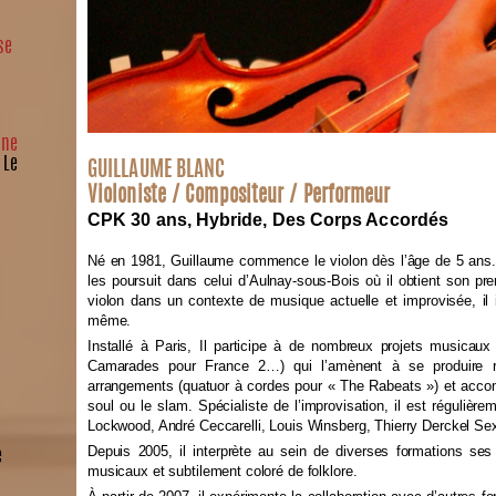
se
nne
 Le
GUILLAUME BLANC
Violoniste / Compositeur / Performeur
CPK 30 ans, Hybride, Des Corps Accordés
Né en 1981, Guillaume commence le violon dès l’âge de 5 ans. 
les poursuit dans celui d’Aulnay-sous-Bois où il obtient son pre
violon dans un contexte de musique actuelle et improvisée, il
même.
Installé à Paris,
Il participe à de nombreux projets musicaux
Camarades pour France 2…) qui l’amènent à se produire rég
arrangements (quatuor à cordes pour « The Rabeats ») et accom
soul ou le slam. Spécialiste de l’improvisation, il est régulièrem
Lockwood, André Ceccarelli, Louis Winsberg, Thierry Derckel Sexte
Depuis 2005, il interprète au sein de diverses formations ses
e
musicaux et subtilement coloré de folklore.