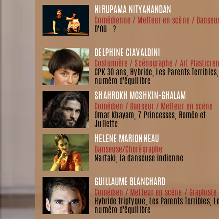
NIRUPAMA NITYANANDAN
Comédienne / Metteur en scène / Danseu
D'Où...?
DELPHINE CIAVALDINI
Costumière / Scénographe / Art Plasticie
CPK 30 ans, Hybride, Les Parents Terribles,
numéro d'équilibre
SHAHROKH MOSHKIN-GHALAM
Comédien / Danseur / Metteur en scène
Omar Khayam, 7 Princesses, Roméo et
Juliette
HÉLÈNE MARIONNEAU
Danseuse/Chorégraphe
Nartaki, la danseuse indienne
GUILLAUME BLANCHARD
Comédien / Metteur en scène / Graphiste
Hybride triptyque, Les Parents Terribles, L
numéro d'équilibre