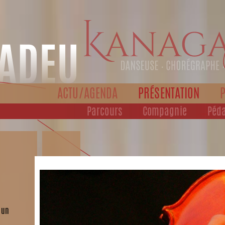
ACTU/AGENDA
PRÉSENTATION
Parcours
Compagnie
Péd
 un