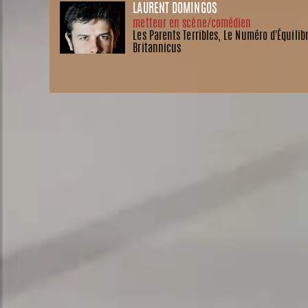
LAURENT DOMINGOS
metteur en scène/comédien
Les Parents Terribles, Le Numéro d'Équilib
Britannicus