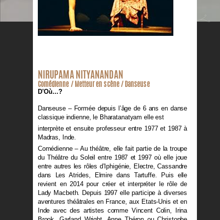
NIRUPAMA NITYANANDAN
Comédienne / Metteur en scène / Danseuse
D'Où...?
Danseuse – Formée depuis l’âge de 6 ans en danse
classique indienne, le Bharatanatyam elle est
interprète et ensuite professeur entre 1977 et 1987 à
Madras, Inde.
Comédienne – Au théâtre, elle fait partie de la troupe
du Théâtre du Soleil entre 1987 et 1997 où elle joue
entre autres les rôles d’Iphigénie, Electre, Cassandre
dans Les Atrides, Elmire dans Tartuffe. Puis elle
revient en 2014 pour créer et interpréter le rôle de
Lady Macbeth. Depuis 1997 elle participe à diverses
aventures théâtrales en France, aux Etats-Unis et en
Inde avec des artistes comme Vincent Colin, Irina
Brook, Garland Wright, Anne Théron ou Christophe