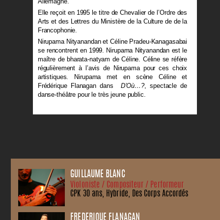
Allemagne.
Elle reçoit en 1995 le titre de Chevalier de l’Ordre des
Arts et des Lettres du Ministère de la Culture de de la
Francophonie.
Nirupama Nityanandan et Céline Pradeu-Kanagasabai
se rencontrent en 1999. Nirupama Nityanandan est le
maître de bharata-natyam de Céline. Céline se réfère
régulièrement à l’avis de Nirupama pour ces choix
artistiques. Nirupama met en scène Céline et
Frédérique Flanagan dans
D’Où…?
, spectacle de
danse-théâtre pour le très jeune public.
GUILLAUME BLANC
Violoniste / Compositeur / Performeur
CPK 30 ans, Hybride, Des Corps Accordés
FRÉDÉRIQUE FLANAGAN