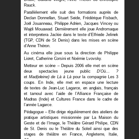
Rauck.
Parallèlement elle suit des formations auprès de
Declan Donnellan, Stuart Seide, Frédérique Fisbach,
Joël Jouanneau, Philippe Adrien, Jacques Vincey ou
Wajdi Mouawad. Dernièrement elle joue Andromaque
et interpretera Jackie dans le texte d’Elfriede Jelinek
(TGP, CDN de St Denis) dans les mises en scène
d’Anne Théron.
Au cinéma elle joue sous la direction de Philippe
Lioret, Catherine Corsini et Noémie Lvovsky.
Metteur en scène – Depuis 2006 elle met en scène
deux spectacles jeune public
D’Où… ?
et
Mad(eleine) de Là à Là
pour la compagnie Les 3
coups. En Inde, elle met en espace une lecture
de textes de Jean-Luc Lagarce, en anglais, français
et tamoul avec l’aide de l’Alliance Française de
Madras (Inde) et Cultures France dans le cadre de
l’année Lagarce.
Pédagogue – Elle dirige régulièrement des ateliers de
pratique artistiques missionnée par La Maison du
Geste et de l’Image, le Théâtre Gérard Philipe, CDN
de St. Denis ou le Théâtre du Soleil ainsi que des
stages de théâtre en France, Angleterre, Italie,