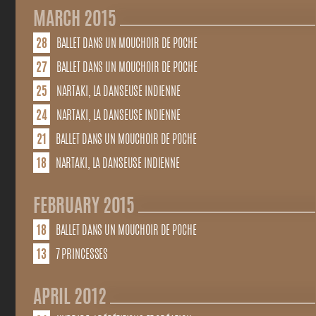
18 April 2015 - 11 h 00
MARCH 2015
28
BALLET DANS UN MOUCHOIR DE POCHE
27
BALLET DANS UN MOUCHOIR DE POCHE
28 March 2015 - 16 h 00
25
NARTAKI, LA DANSEUSE INDIENNE
27 March 2015 - 14 h 00
24
NARTAKI, LA DANSEUSE INDIENNE
25 March 2015 - 15 h 00
21
BALLET DANS UN MOUCHOIR DE POCHE
24 March 2015 - 9 h 30
18
NARTAKI, LA DANSEUSE INDIENNE
21 March 2015 - 10 h 00
18 March 2015 - 15 h 00
FEBRUARY 2015
18
BALLET DANS UN MOUCHOIR DE POCHE
13
7 PRINCESSES
18 February 2015 - 10 h 30
http://studiotheatrecharenton.org/ballet-dans-un-mouchoir-de-
13 February 2015 - 20 h 30
poche-danse-contemporaine-a-partir-de-1-an/
APRIL 2012